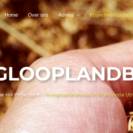
Home
Over ons
Advies
Projectwerkzaamh
NGLOOPLAND
me
>>>
Projecten
>>>
Kringlooplandbouw in de provincie Utr