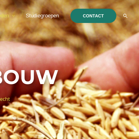
eden
Studiegroepen
Zoeke
CONTACT
BOUW
echt