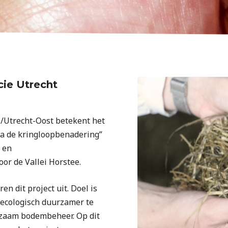
cie Utrecht
/Utrecht-Oost betekent het
ia de kringloopbenadering”
- en
r de Vallei Horstee.
 dit project uit. Doel is
ecologisch duurzamer te
rzaam bodembeheer. Op dit