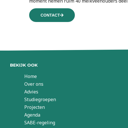
moment nemen ruim 40 melkveehouders deel a
CONTACT
BEKIJK OOK
Home
Over ons
Advies
Studiegroepen
Projecten
Agenda
SABE-regeling