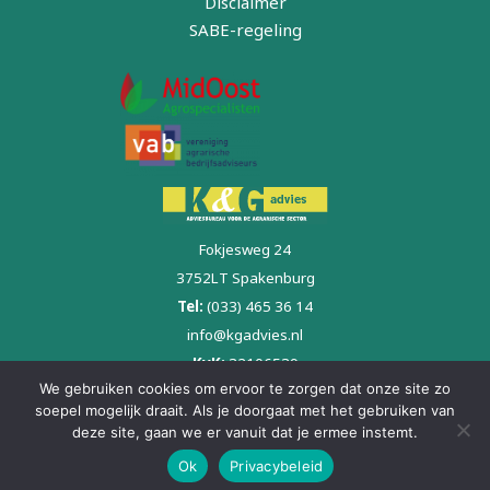
Disclaimer
SABE-regeling
Fokjesweg 24
3752LT Spakenburg
Tel:
(033) 465 36 14
info@kgadvies.nl
KvK:
32106539
We gebruiken cookies om ervoor te zorgen dat onze site zo
BTW:
NL813930005B01
soepel mogelijk draait. Als je doorgaat met het gebruiken van
deze site, gaan we er vanuit dat je ermee instemt.
© KG Advies 2026
Ok
Privacybeleid