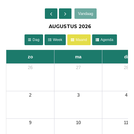
Vandaag
AUGUSTUS 2026
Dag
Week
Maand
Agenda
zo
ma
di
26
27
28
2
3
4
9
10
11